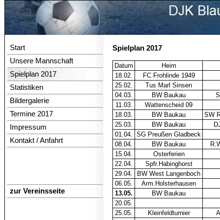
Start
Spielplan 2017
Unsere Mannschaft
Datum
Heim
Spielplan 2017
18.02.
FC Frohlinde 1949
25.02.
Tus Marl Sinsen
Statistiken
04.03.
BW Baukau
S
Bildergalerie
11.03.
Wattenscheid 09
Termine 2017
18.03.
BW Baukau
SW Rö
25.03.
BW Baukau
DJ
Impressum
01.04.
SG Preußen Gladbeck
Kontakt / Anfahrt
08.04.
BW Baukau
R.W
15.04.
Osterferien
22.04.
Spfr.Habinghorst
29.04.
BW West Langenboch
06.05.
Arm.Holsterhausen
zur Vereinsseite
13.05.
BW Baukau
20.05.
25.05.
Kleinfeldturnier
A